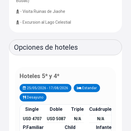
Budas)
- Visita Ruinas de Jiaohe
- Excursion al Lago Celestial
Opciones de hoteles
Hoteles 5* y 4*
25/05/2026 - 17/08/2026
Estandar
Desayuno
Single
Doble
Triple
Cuádruple
USD 4707
USD 5087
N/A
N/A
P.Familiar
Child
Infante