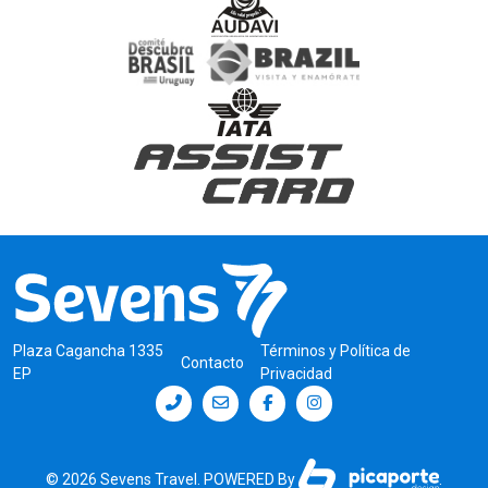
Plaza Cagancha 1335
Términos y Política de
Contacto
EP
Privacidad
© 2026 Sevens Travel. POWERED By
.